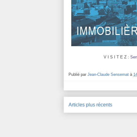
V I S I T E Z :
S
e
Publié par
Jean-Claude Sensemat
à
1
Articles plus récents