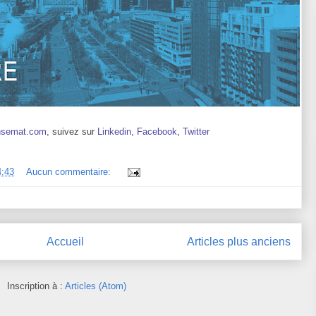
nsemat.com
, suivez sur
Linkedin
,
Facebook
,
Twitter
4:43
Aucun commentaire:
Accueil
Articles plus anciens
Inscription à :
Articles (Atom)