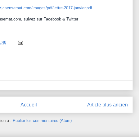
.jcsensemat.com/images/pdf/lettre-2017-janvier.pdf
nsemat.com
, suivez sur
Facebook
&
Twitter
1:48
Accueil
Article plus ancien
tion à :
Publier les commentaires (Atom)