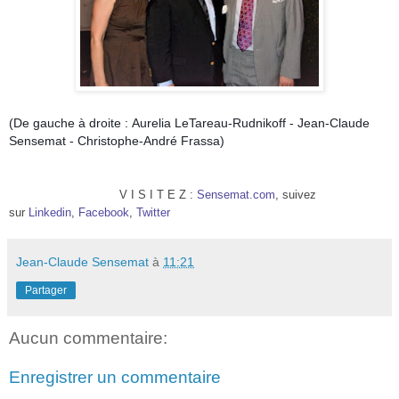
(De gauche à droite :
Aurelia LeTareau-Rudnikoff - Jean-Claude
Sensemat - Christophe-André Frassa)
V I S I T E Z :
Sensemat.com
, suivez
sur
Linkedin
,
Facebook
,
Twitter
Jean-Claude Sensemat
à
11:21
Partager
Aucun commentaire:
Enregistrer un commentaire