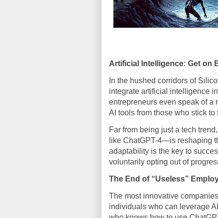
Artificial Intelligence: Get o
In the hushed corridors of Silico
integrate artificial intelligence
entrepreneurs even speak of a 
AI tools from those who stick to
Far from being just a tech tren
like ChatGPT-4—is reshaping t
adaptability is the key to succe
voluntarily opting out of progres
The End of “Useless” Emplo
The most innovative companies a
individuals who can leverage AI
who knows how to use ChatGPT-4 