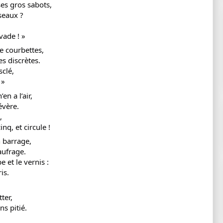
es gros sabots,
seaux ?
vade ! »
le courbettes,
s discrètes.
sclé,
 »
en a l’air,
évère.
,
nq, et circule !
 barrage,
aufrage.
 et le vernis :
is.
ter,
s pitié.