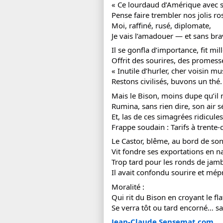
« Ce lourdaud d’Amérique avec s
Pense faire trembler nos jolis ro
Moi, raffiné, rusé, diplomate,
Je vais l’amadouer — et sans bra
Il se gonfla d’importance, fit mil
Offrit des sourires, des promesse
« Inutile d’hurler, cher voisin mu
Restons civilisés, buvons un thé.
Mais le Bison, moins dupe qu’il n’
Rumina, sans rien dire, son air s
Et, las de ces simagrées ridicules
Frappe soudain : Tarifs à trente-ci
Le Castor, blême, au bord de son
Vit fondre ses exportations en n
Trop tard pour les ronds de jambe
Il avait confondu sourire et mépr
Moralité :
Qui rit du Bison en croyant le flat
Se verra tôt ou tard encorné… san
Jean-Claude.Sensemat.com