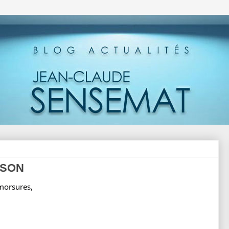
ISON
 morsures,