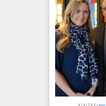
V I S I T E Z |
www.