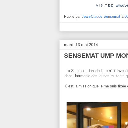
www.S
V I S I T E Z
|
Publié par
Jean-Claude Sensemat
à
0
mardi 13 mai 2014
SENSEMAT UMP MO
« Si je suis dans la liste n° 7 Inve
dans l'harmonie des jeunes militants q
C’est la mission que je me suis fixée 