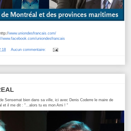
http:/
/www.uniondesfrancais.com/
://www.facebook.com/uniondesfrancais
2:18
Aucun commentaire:
REAL
e Sensemat bien dans sa ville, ici avec Denis Coderre le maire de
 et il me dit : "...alors tu es mon Ami ! "